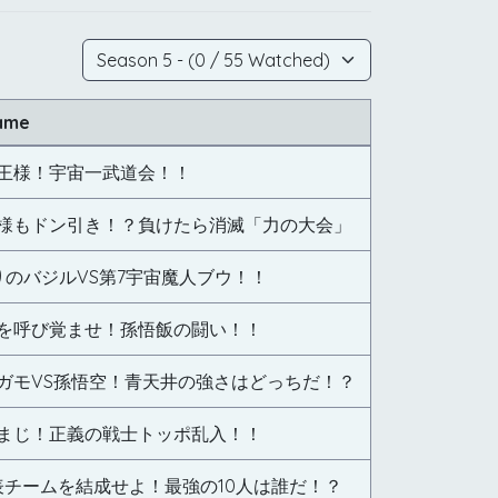
ame
王様！宇宙一武道会！！
様もドン引き！？負けたら消滅「力の大会」
りのバジルVS第7宇宙魔人ブウ！！
を呼び覚ませ！孫悟飯の闘い！！
ガモVS孫悟空！青天井の強さはどっちだ！？
まじ！正義の戦士トッポ乱入！！
表チームを結成せよ！最強の10人は誰だ！？