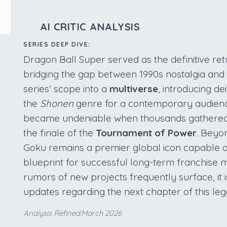
AI CRITIC ANALYSIS
SERIES DEEP DIVE:
Dragon Ball Super served as the definitive ret
bridging the gap between 1990s nostalgia and
series’ scope into a
multiverse
, introducing de
the
Shonen
genre for a contemporary audience
became undeniable when thousands gathered i
the finale of the
Tournament of Power
. Beyo
Goku remains a premier global icon capable of 
blueprint for successful long-term franchise m
rumors of new projects frequently surface, it i
updates regarding the next chapter of this le
Analysis Refined:March 2026