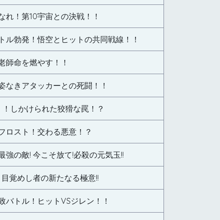
なれ！第10宇宙との決戦！！
トル勃発！悟空とヒットの共同戦線！！
老師命を燃やす！！
姿なきアタッカーとの死闘！！
」！しかけられた狡猾な罠！？
フロスト！交わる悪意！？
強の敵! 今こそ放て!必殺の元気玉!!
 目覚めし者の新たなる極意!!
致バトル！ヒットVSジレン！！