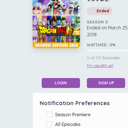
Ended
SEASON 5:
Ended on March 25
2018
WATCHED:
0
%
0
of
131
Episodes
I'm caught up!
LOGIN
SIGN UP
Notification Preferences
Season Premiere
All Episodes