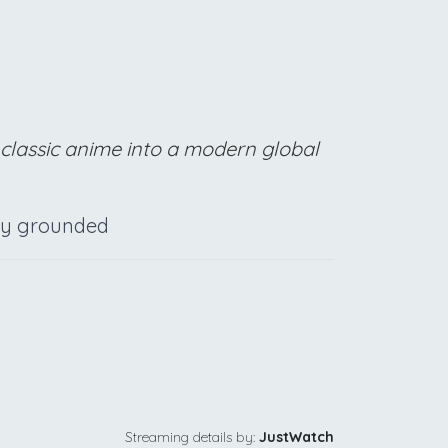
 classic anime into a modern global
lly grounded
Streaming details by:
JustWatch