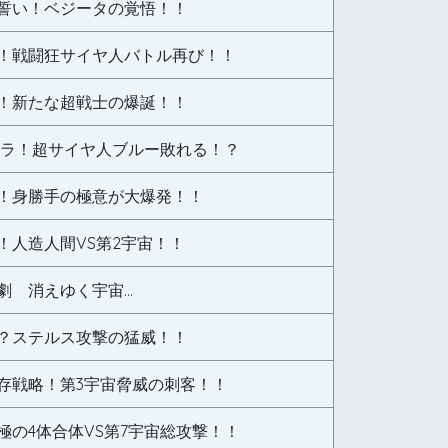
誓い！ベジータの覚悟！！
！戦闘狂サイヤ人バトル再び！！
！新たな超戦士の爆誕！！
フラ！超サイヤ人ブルー敗れる！？
！身勝手の極意が大爆発！！
！人造人間VS第2宇宙！！
劇 消えゆく宇宙…
？ステルス攻撃の猛威！！
存戦略！第3宇宙脅威の刺客！！
極の4体合体VS第7宇宙総攻撃！！