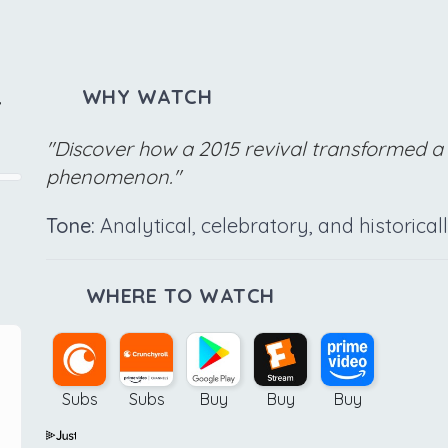
WHY WATCH
,
"Discover how a 2015 revival transformed a
phenomenon."
Tone:
Analytical, celebratory, and historica
WHERE TO WATCH
Subs
Subs
Buy
Buy
Buy