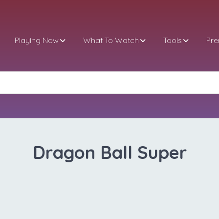
Playing Now
What To Watch
Tools
Pr
Dragon Ball Super