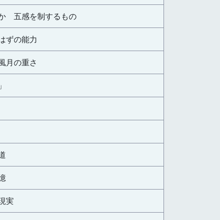
か 五感を制するもの
はずの能力
風月の重さ
」
道
憶
現実