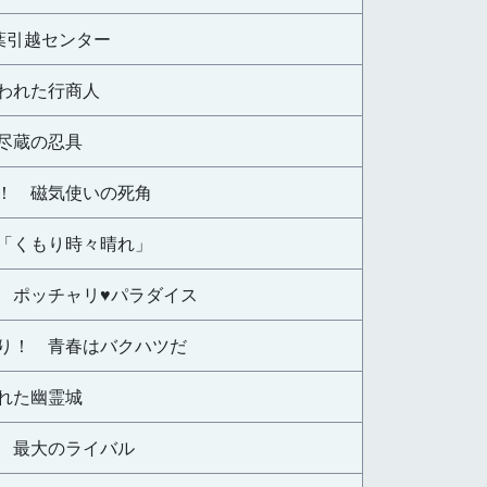
ノ葉引越センター
われた行商人
尽蔵の忍具
！ 磁気使いの死角
「くもり時々晴れ」
 ポッチャリ♥パラダイス
り！ 青春はバクハツだ
れた幽霊城
 最大のライバル