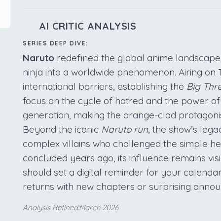
AI CRITIC ANALYSIS
SERIES DEEP DIVE:
Naruto
redefined the global anime landscape,
ninja into a worldwide phenomenon. Airing on
international barriers, establishing the
Big Thr
focus on the cycle of hatred and the power of
generation, making the orange-clad protagonis
Beyond the iconic
Naruto run
, the show’s lega
complex villains who challenged the simple her
concluded years ago, its influence remains vis
should set a digital reminder for your calendar
returns with new chapters or surprising anno
Analysis Refined:March 2026