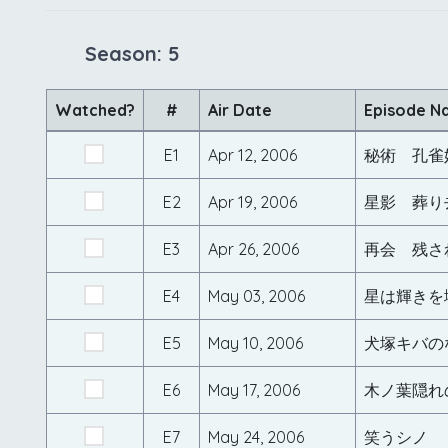
Season: 5
Watched?
#
Air Date
Episode N
E1
Apr 12, 2006
秘術 孔雀
E2
Apr 19, 2006
星影 葬り
E3
Apr 26, 2006
再会 残さ
E4
May 03, 2006
星は輝きを
E5
May 10, 2006
犬塚キバの
E6
May 17, 2006
木ノ葉隠れ
E7
May 24, 2006
笑うシノ