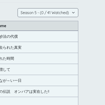
ame
妙法の代償
去られた真実
れた時間
増して
なが～い一日
の伝説 オンバアは実在した!!