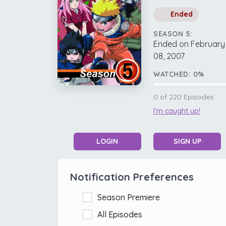
Ended
SEASON 5:
Ended on February
08, 2007
WATCHED:
0
%
0
of
220
Episodes
I'm caught up!
LOGIN
SIGN UP
Notification Preferences
Season Premiere
All Episodes