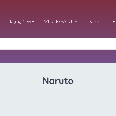
Playing Now
What To Watch
Tools
Pr
Naruto