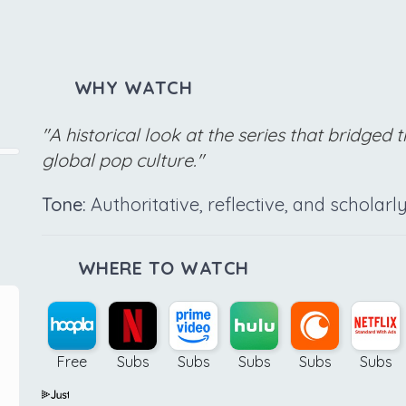
WHY WATCH
"A historical look at the series that bridge
global pop culture."
Tone:
Authoritative, reflective, and scholarly
WHERE TO WATCH
Free
Subs
Subs
Subs
Subs
Subs