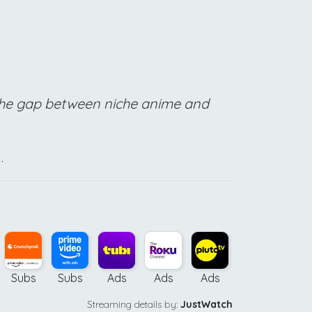
d the gap between niche anime and
.
Subs
Subs
Ads
Ads
Ads
Ads
Ad
Streaming details by:
JustWatch