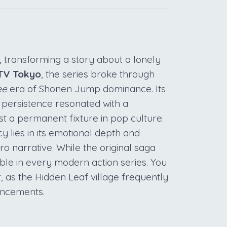
 transforming a story about a lonely
TV Tokyo
, the series broke through
ee
era of Shonen Jump dominance. Its
 persistence resonated with a
t a permanent fixture in pop culture.
cy lies in its emotional depth and
o narrative. While the original saga
ible in every modern action series. You
, as the Hidden Leaf village frequently
uncements.