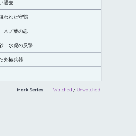
い過去
狙われた守鶴
 木ノ葉の忍
砂 水虎の反撃
た究極兵器
Mark Series:
Watched
/
Unwatched