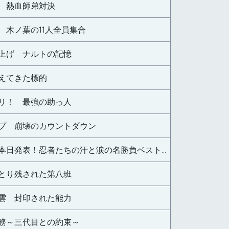
 熱血師弟対決
 木ノ葉の11人全員集合
上げ ナルトの記憶
えてきた標的
リ！ 最強の助っ人
プ 崩壊のカウントダウン
（総集編）本日発表！忍者たちの汗と涙の名勝負ベスト５！ お楽しみの番外編もあるってばよスペシャル
とり残された第八班
雲 封印された能力
務～三代目との約束～